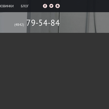
НОВИНКИ
БЛОГ
79-54-84
(4842)