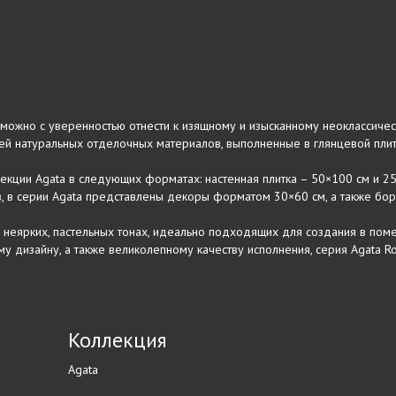
 можно с уверенностью отнести к изящному и изысканному неоклассичес
ией натуральных отделочных материалов, выполненные в глянцевой плит
лекции Agata в следующих форматах: настенная плитка – 50×100 см и 25
, в серии Agata представлены декоры форматом 30×60 см, а также б
 неярких, пастельных тонах, идеально подходящих для создания в пом
у дизайну, а также великолепному качеству исполнения, серия Agata Ro
Коллекция
Agata