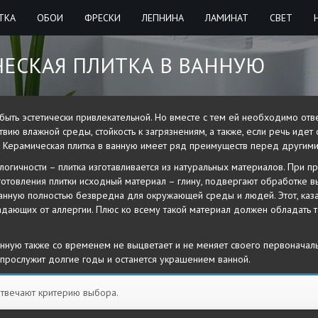
ТКА
ОБОИ
ФРЕСКИ
ЛЕПНИНА
ЛАМИНАТ
СВЕТ
ЧЕСКАЯ ПЛИТКА В ВАННУЮ
быть эстетически привлекательной. Но вместе с тем ей необходимо от
твию влажной среды, стойкость к загрязнениям, а также, если речь идет
ь. Керамическая плитка в ванную имеет ряд преимуществ перед другим
логичности – плитка изготавливается из натуральных материалов. При п
зготовления плитки исходный материал – глину, подвергают обработке 
 ванную полностью безвредна для окружающей среды и людей. Этот, каз
адающих от аллергии. Плюс ко всему такой материал должен обладать т
анную также со временем не выцветает и не меняет своего первоначал
 прослужит долгие годы и останется украшением ванной.
отвечают критерию выбора.