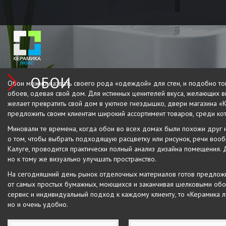
ОБОИ
Обои можно назвать своего рода «одеждой» для стен, и подобно тому
обоев, одевая свой дом. Для истинных ценителей вкуса, желающих вы
желает превратить свой дом в уютное гнездышко, двери магазина «
предложить своим клиентам широкий ассортимент товаров, среди кот
Миновали те времена, когда обои во всех домах были похожи друг н
о том, чтобы выбрать подходящую расцветку или рисунок, речи вооб
Калуге, проводится практически полный анализ дизайна помещения. 
но к тому же визуально улучшать пространство.
На сегодняшний день рынок отделочных материалов готов предложи
от самых простых бумажных, моющихся и заканчивая шелковыми обоям
сервис и индивидуальный подход к каждому клиенту, то «Керамика лю
но и очень удобно.