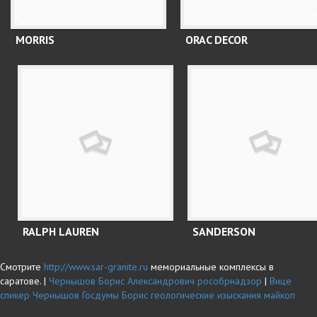
MORRIS
ORAC DECOR
RALPH LAUREN
SANDERSON
Смотрите
http://www.sar-granite.ru
мемориальные комплексы в
саратове. |
Чернышов Борис Александрович рособрнадзор
|
Вице
спикер Чернышов Госдумы Борис
геологические изыскания майкоп