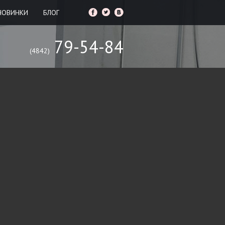
НОВИНКИ
БЛОГ
79-54-84
(4842)