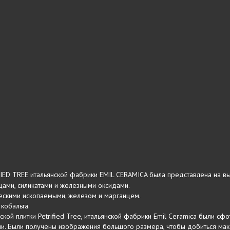
IED TREE итальянской фабрики EMIL CERAMICA была представлена на вы
рцами, силикатами и железными оксидами.
ическими ископаемыми, железом и марганцем.
 кобальта.
кой плитки Petrified Tree, итальянской фабрики Emil Ceramica были 
и. Были получены изображения большого размера, чтобы добиться ма