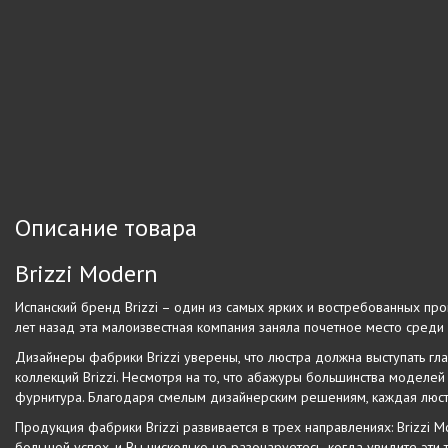
Описание товара
Brizzi Modern
Испанский бренд Brizzi – один из самых ярких и востребованных про
лет назад эта малоизвестная компания заняла почетное место среди 
Дизайнеры фабрики Brizzi уверены, что люстра должна выступать гла
коллекций Brizzi. Несмотря на то, что абажуры большинства моделе
фурнитура. Благодаря смелым дизайнерским решениям, каждая люст
Продукция фабрики Brizzi развивается в трех направлениях: Brizzi Mo
большой успех, и Вы нисколько не разочаруетесь, когда увидите эти 