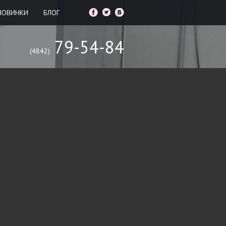
НОВИНКИ
БЛОГ
79-54-84
(4842)