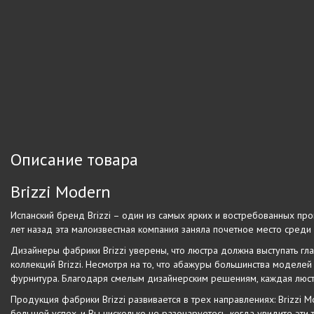
Описание товара
Brizzi Modern
Испанский бренд Brizzi – один из самых ярких и востребованных про
лет назад эта малоизвестная компания заняла почетное место среди 
Дизайнеры фабрики Brizzi уверены, что люстра должна выступать гла
коллекций Brizzi. Несмотря на то, что абажуры большинства моделе
фурнитура. Благодаря смелым дизайнерским решениям, каждая люст
Продукция фабрики Brizzi развивается в трех направлениях: Brizzi Mo
большой успех, и Вы нисколько не разочаруетесь, когда увидите эти 